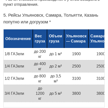
пункт отправления.
5. Рейсы Ульяновск, Самара, Тольятти, Казань
попутно или догрузом *
Вес
Объем
Ульяновск
Самара 
Обозначение
груза
груза
— Самара
Ульянов
до 200
1/8 ГАЗели
до 1 м³
1900
1900
кг
до 400
1/4 ГАЗели
до 2 м³
2500
2500
кг
до 800
до 3,5
1/2 ГАЗели
3100
3100
кг
м³
до
3/4 ГАЗели
1200
до 5 м³
3800
3800
кг