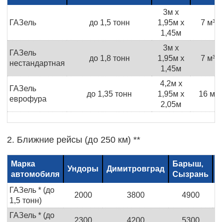
3м x
ГАЗель
до 1,5 тонн
1,95м x
7 м³
1,45м
3м x
ГАЗель
до 1,8 тонн
1,95м x
7 м³
нестандартная
1,45м
4,2м x
ГАЗель
до 1,35 тонн
1,95м x
16 м³
еврофура
2,05м
2. Ближние рейсы (до 250 км) **
Марка
Барыш,
Ундоры
Димитровград
Т
автомобиля
Сызрань
ГАЗель * (до
2000
3800
4900
1,5 тонн)
ГАЗель * (до
2300
4200
5300